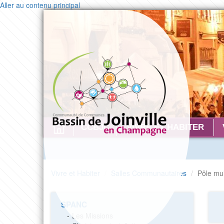
Aller au contenu principal
CONTACT
CCBJC
VIVRE ET HABITER
Vivre et Habiter
Salles Communautaires
Pôle mu
SPANC
Les Missions