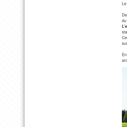
Le
De
du 
L’
st
Ce
sur
En
ar