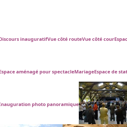
Discours inauguratif
Vue côté route
Vue côté cour
Espac
Espace aménagé pour spectacle
Mariage
Espace de st
Inauguration photo panoramique