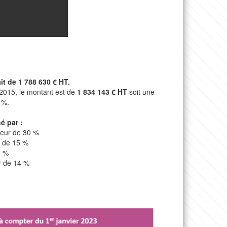
it de 1 788 630 € HT.
n 2015, le montant est de
1 834 143 € HT
soit une
 %.
é par :
uteur de 30 %
r de 15 %
0 %
r de 14 %