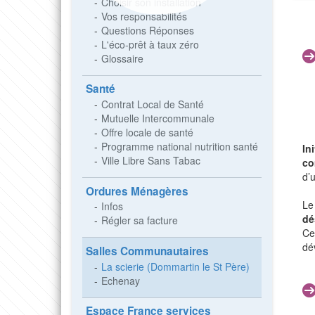
Choisir son installation
Vos responsabilités
Questions Réponses
L'éco-prêt à taux zéro
Glossaire
Santé
Contrat Local de Santé
Mutuelle Intercommunale
Offre locale de santé
Programme national nutrition santé
In
Ville Libre Sans Tabac
co
d’
Ordures Ménagères
Le
Infos
dé
Régler sa facture
Ce
dé
Salles Communautaires
La scierie (Dommartin le St Père)
Echenay
Espace France services