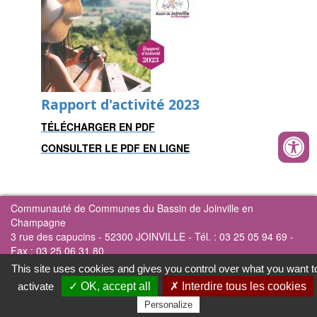
Rapport d'activité 2023
TÉLÉCHARGER EN PDF
CONSULTER LE PDF EN LIGNE
Communauté de Communes du Bassin de Joinville en
Champagne
3 rue des capucins - 52300 JOINVILLE - Tél. : 03 25 05 94 69 -
Fax : 03 25 06 31 80
This site uses cookies and gives you control over what you want t
CONTACT
MENTIONS LÉGALES
PLAN DU SITE
activate
✓ OK, accept all
✗ Interdire tous les cookies
Personalize
RÉALISÉ PAR ILLICOWEB