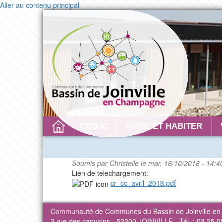
Aller au contenu principal
CONTACT
CCBJC
VIVRE ET HABITER
Soumis par
Christelle
le mar, 16/10/2018 - 14:4
Lien de telechargement:
cr_cc_avril_2018.pdf
Communauté de Communes du Bassin de Joinville e
3 rue des capucins - 52300 JOINVILLE - Tél. : 03 25 0